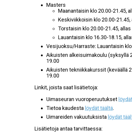
Masters
Maanantaisin klo 20.00-21.45, al
Keskiviikkoisin klo 20.00-21.45, 
Torstaisin klo 20.00-21.45, allas
Lauantaisin klo 16.30-18.15, all
Vesijuoksu/Harraste: Lauantaisin klo 
Aikuisten alkeisuimakoulu (syksyllä 2
19.00
Aikuisten tekniikkakurssit (keväällä 2
19.00
Linkit, joista saat lisätietoja:
Uimaseuran vuoroperuutukset
löydät
Tietoa kaudesta
löydät täältä
.
Uimareiden vakuutuksista
löydät tääl
Lisätietoja antaa tarvittaessa: