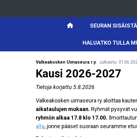
SEURAN SISÄISTÄ
HALUATKO TULLA M
Valkeakosken Uimaseura r.y.
Julkaistu
:
01.06.20
Kausi 2026-2027
Tietoja korjattu 5.8.2026
Valkeakosken uimaseura ry aloittaa kaut
aikataulujen mukaan.
Ryhmät pysyvät vuo
ryhmiin alkaa 17.8 klo 17.00.
Ilmoittautum
alta
, jonne pääset suoraan seuramme etus