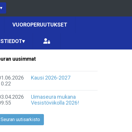
▾
VUOROPERUUTUKSET
STIEDOT
▾
uran uusimmat
01.06.2026
Kausi 2026-2027
10.22
03.04.2026
Uimaseura mukana
09.55
Vesistöviikolla 2026!
Seuran uutisarkisto