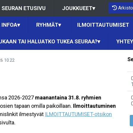
Arkisto
SEURAN ETUSIVU
JOUKKUEET
▾
 INFOA
▾
RYHMÄT
▾
ILMOITTAUTUMISET
UKAAN TAI HALUATKO TUKEA SEURAA?
▾
YHTEY
Se
26
10.22
ensa 2026-2027
maanantaina 31.8. ryhmien
sien tapaan omilla paikoillaan.
Ilmoittautuminen
islinkit ilmestyvät
ILMOITTAUTUMISET-otsikon
ivulta.