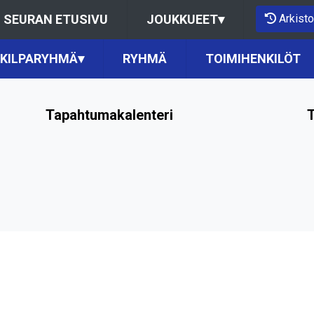
Arkisto
SEURAN ETUSIVU
JOUKKUEET
▾
KILPARYHMÄ
▾
RYHMÄ
TOIMIHENKILÖT
Tapahtumakalenteri
T