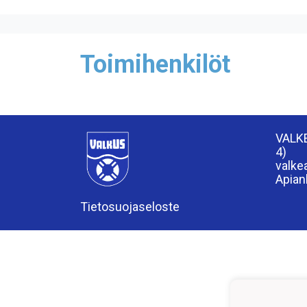
Toimihenkilöt
VALK
4)
valk
Apian
Tietosuojaseloste