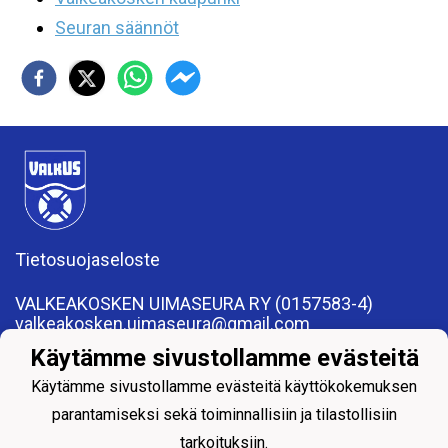
Seuran säännöt
Tietosuojaseloste
VALKEAKOSKEN UIMASEURA RY (0157583-4)
valkeakosken.uimaseura@gmail.com
Apiankatu 7, 37600 Valkeakoski
Käytämme sivustollamme evästeitä
Käytämme sivustollamme evästeitä käyttökokemuksen
parantamiseksi sekä toiminnallisiin ja tilastollisiin
tarkoituksiin.