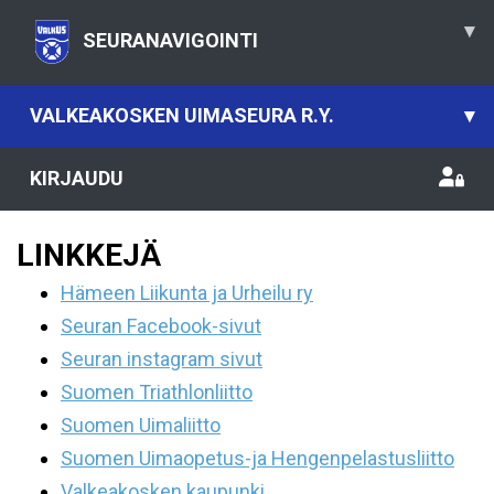
▾
SEURANAVIGOINTI
VALKEAKOSKEN UIMASEURA R.Y.
▾
KIRJAUDU
LINKKEJÄ
Hämeen Liikunta ja Urheilu ry
Seuran Facebook-sivut
Seuran instagram sivut
Suomen Triathlonliitto
Suomen Uimaliitto
Suomen Uimaopetus-ja Hengenpelastusliitto
Valkeakosken kaupunki