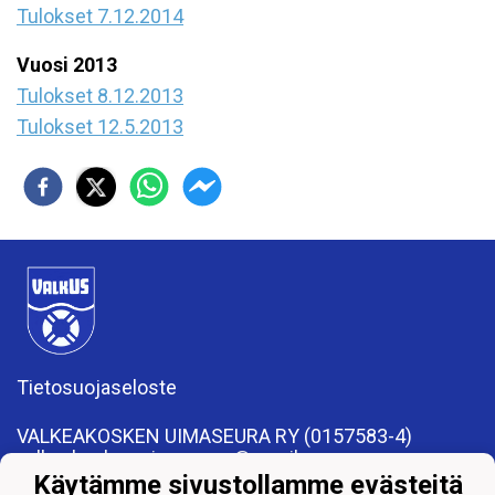
Tulokset 7.12.2014
Vuosi 2013
Tulokset 8.12.2013
Tulokset 12.5.2013
Tietosuojaseloste
VALKEAKOSKEN UIMASEURA RY (0157583-4)
valkeakosken.uimaseura@gmail.com
Apiankatu 7, 37600 Valkeakoski
Käytämme sivustollamme evästeitä