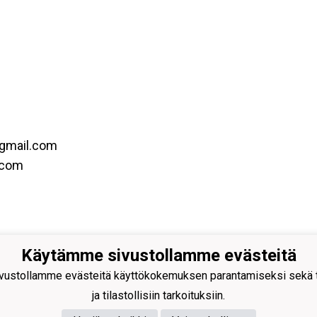
)gmail.com
.com
Käytämme sivustollamme evästeitä
EAKOSKEN UIMASEURA RY (0157583-
ustollamme evästeitä käyttökokemuksen parantamiseksi sekä to
eakosken.uimaseura@gmail.com
ja tilastollisiin tarkoituksiin.
katu 7, 37600 Valkeakoski