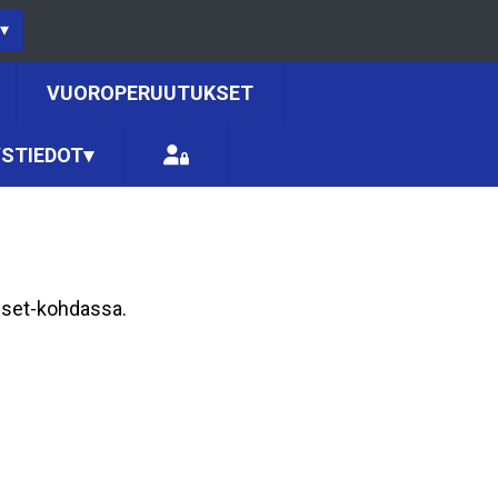
▾
VUOROPERUUTUKSET
STIEDOT
▾
tiset-kohdassa.