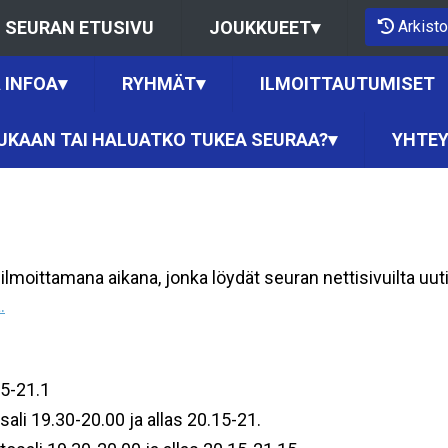
Arkisto
SEURAN ETUSIVU
JOUKKUEET
▾
 INFOA
▾
RYHMÄT
▾
ILMOITTAUTUMISET
UKAAN TAI HALUATKO TUKEA SEURAA?
▾
YHTEY
ilmoittamana aikana, jonka löydät seuran nettisivuilta uu
.
15-21.1
sali 19.30-20.00 ja allas 20.15-21.