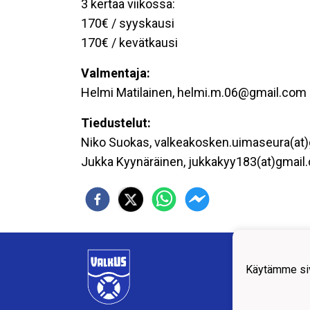
3 kertaa viikossa:
170€ / syyskausi
170€ / kevätkausi
Valmentaja:
Helmi Matilainen, helmi.m.06@gmail.com
Tiedustelut:
Niko Suokas, valkeakosken.uimaseura(at
Jukka Kyynäräinen, jukkakyy183(at)gmail
VALK
4)
Käytämme siv
valk
Apian