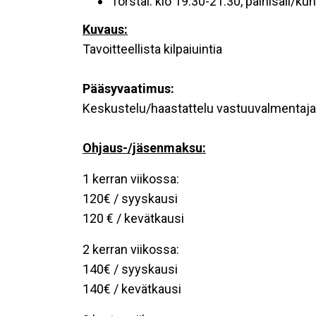
Torstai: klo 19.30-21.30, painisali/ku
Kuvaus:
Tavoitteellista kilpaiuintia
Pääsyvaatimus:
Keskustelu/haastattelu vastuuvalmentaj
Ohjaus-/jäsenmaksu:
1 kerran viikossa:
120€ / syyskausi
120 € / kevätkausi
2 kerran viikossa:
140€ / syyskausi
140€ / kevätkausi