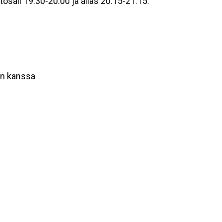
ntosali 19.30-20.00 ja allas 20.15-21.15.
an kanssa