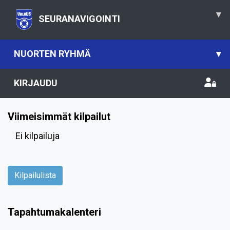
▾
SEURANAVIGOINTI
NUORTEN RYHMÄ
▾
KIRJAUDU
Viimeisimmät kilpailut
Ei kilpailuja
Kilpailulista
Tapahtumakalenteri