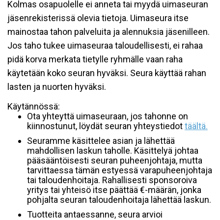
Kolmas osapuolelle ei anneta tai myydä uimaseuran
jäsenrekisterissä olevia tietoja. Uimaseura itse
mainostaa tahon palveluita ja alennuksia jäsenilleen.
Jos taho tukee uimaseuraa taloudellisesti, ei rahaa
pidä korva merkata tietylle ryhmälle vaan raha
käytetään koko seuran hyväksi. Seura käyttää rahan
lasten ja nuorten hyväksi.
Käytännössä:
Ota yhteyttä uimaseuraan, jos tahonne on
kiinnostunut, löydät seuran yhteystiedot
täältä.
Seuramme käsittelee asian ja lähettää
mahdollisen laskun taholle. Käsittelyä johtaa
pääsääntöisesti seuran puheenjohtaja, mutta
tarvittaessa tämän estyessä varapuheenjohtaja
tai taloudenhoitaja. Rahallisesti sponsoroiva
yritys tai yhteisö itse päättää €-määrän, jonka
pohjalta seuran taloudenhoitaja lähettää laskun.
Tuotteita antaessanne, seura arvioi