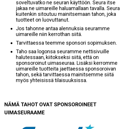
soveltuvatko ne seuran käyttöön. Seura itse
jakaa ne uimareille haluamallaan tavalla. Seura
kuitenkin sitoutuu mainitsemaan tahon, joka
tuotteet on luovuttanut.
Jos tahonne antaa alennuksia seuramme
uimareille niin kerrothan siitä.
Tarvittaessa teemme sponsori sopimuksen.
Taho saa logonsa seuramme nettisivuille
halutessaan, kiitokseksi siitä, että on
sponsoroinut uimaseuraa. Lisäksi kerromme
uimareille tuotteita jaettaessa sponsoroivan
tahon, sekä tarvittaessa mainitsemme siitä
myös yhteisissä tilaisuuksissa.
NÄMÄ TAHOT OVAT SPONSOROINEET
UIMASEURA
AME