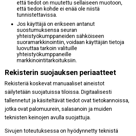
että tiedot on muutettu sellaiseen muotoon,
että tiedon kohde ei enää ole niistä
tunnistettavissa.
Jos käyttäjä on erikseen antanut
suostumuksensa seuran
yhteistyökumppaneiden sähköiseen
suoramarkkinointiin, voidaan käyttäjän tietoja
luovuttaa tarkoin valituille
yhteistyökumppaneille
markkinointitarkoituksiin.
Rekisterin suojauksen periaatteet
Rekisteriä koskevat manuaaliset aineistot
säilytetään suojatuissa tiloissa. Digitaalisesti
tallennetut ja käsiteltävät tiedot ovat tietokannoissa,
jotka ovat palomuurein, salasanoin ja muiden
teknisten keinojen avulla suojattuja.
Sivujen toteutuksessa on hyödynnetty teknistä