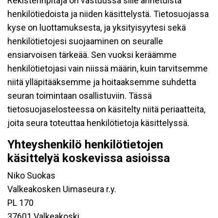
Rekisterinpitäjä on vastuussa sille annetuista
henkilötiedoista ja niiden käsittelystä. Tietosuojassa
kyse on luottamuksesta, ja yksityisyytesi sekä
henkilötietojesi suojaaminen on seuralle
ensiarvoisen tärkeää. Sen vuoksi keräämme
henkilötietojasi vain niissä määrin, kuin tarvitsemme
niitä ylläpitääksemme ja hoitaaksemme suhdetta
seuran toimintaan osallistuviin. Tässä
tietosuojaselosteessa on käsitelty niitä periaatteita,
joita seura toteuttaa henkilötietoja käsittelyssä.
Yhteyshenkilö henkilötietojen
käsittelyä koskevissa asioissa
Niko Suokas
Valkeakosken Uimaseura r.y.
PL 170
37601 Valkeakoski