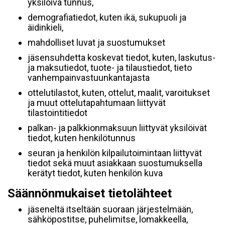
yksilöivä tunnus,
demografiatiedot, kuten ikä, sukupuoli ja
äidinkieli,
mahdolliset luvat ja suostumukset
jäsensuhdetta koskevat tiedot, kuten, laskutus-
ja maksutiedot, tuote- ja tilaustiedot, tieto
vanhempainvastuunkantajasta
ottelutilastot, kuten, ottelut, maalit, varoitukset
ja muut ottelutapahtumaan liittyvät
tilastointitiedot
palkan- ja palkkionmaksuun liittyvät yksilöivät
tiedot, kuten henkilötunnus
seuran ja henkilön kilpailutoimintaan liittyvät
tiedot sekä muut asiakkaan suostumuksella
kerätyt tiedot, kuten henkilön kuva
Säännönmukaiset tietolähteet
jäseneltä itseltään suoraan järjestelmään,
sähköpostitse, puhelimitse, lomakkeella,