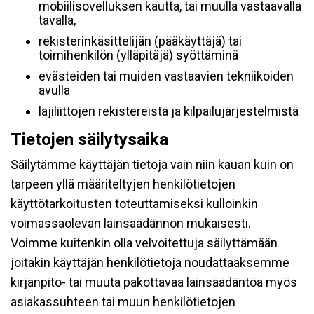
mobiilisovelluksen kautta, tai muulla vastaavalla
tavalla,
rekisterinkäsittelijän (pääkäyttäjä) tai
toimihenkilön (ylläpitäjä) syöttäminä
evästeiden tai muiden vastaavien tekniikoiden
avulla
lajiliittojen rekistereistä ja kilpailujärjestelmistä
Tietojen säilytysaika
Säilytämme käyttäjän tietoja vain niin kauan kuin on
tarpeen yllä määriteltyjen henkilötietojen
käyttötarkoitusten toteuttamiseksi kulloinkin
voimassaolevan lainsäädännön mukaisesti.
Voimme kuitenkin olla velvoitettuja säilyttämään
joitakin käyttäjän henkilötietoja noudattaaksemme
kirjanpito- tai muuta pakottavaa lainsäädäntöä myös
asiakassuhteen tai muun henkilötietojen