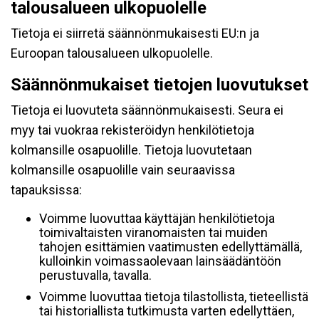
talousalueen ulkopuolelle
Tietoja ei siirretä säännönmukaisesti EU:n ja
Euroopan talousalueen ulkopuolelle.
Säännönmukaiset tietojen luovutukset
Tietoja ei luovuteta säännönmukaisesti. Seura ei
myy tai vuokraa rekisteröidyn henkilötietoja
kolmansille osapuolille. Tietoja luovutetaan
kolmansille osapuolille vain seuraavissa
tapauksissa:
Voimme luovuttaa käyttäjän henkilötietoja
toimivaltaisten viranomaisten tai muiden
tahojen esittämien vaatimusten edellyttämällä,
kulloinkin voimassaolevaan lainsäädäntöön
perustuvalla, tavalla.
Voimme luovuttaa tietoja tilastollista, tieteellistä
tai historiallista tutkimusta varten edellyttäen,