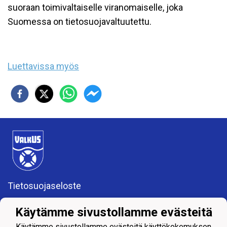
suoraan toimivaltaiselle viranomaiselle, joka
Suomessa on tietosuojavaltuutettu.
Luettavissa myös
Tietosuojaseloste
VALKEAKOSKEN UIMASEURA RY (0157583-4)
Käytämme sivustollamme evästeitä
valkeakosken.uimaseura@gmail.com
Käytämme sivustollamme evästeitä käyttökokemuksen