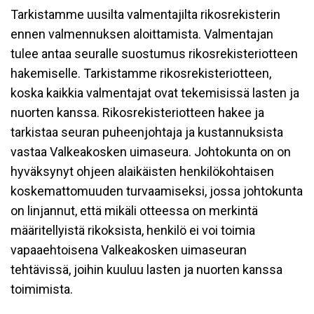
Tarkistamme uusilta valmentajilta rikosrekisterin
ennen valmennuksen aloittamista. Valmentajan
tulee antaa seuralle suostumus rikosrekisteriotteen
hakemiselle. Tarkistamme rikosrekisteriotteen,
koska kaikkia valmentajat ovat tekemisissä lasten ja
nuorten kanssa. Rikosrekisteriotteen hakee ja
tarkistaa seuran puheenjohtaja ja kustannuksista
vastaa Valkeakosken uimaseura. Johtokunta on on
hyväksynyt ohjeen alaikäisten henkilökohtaisen
koskemattomuuden turvaamiseksi, jossa johtokunta
on linjannut, että mikäli otteessa on merkintä
määritellyistä rikoksista, henkilö ei voi toimia
vapaaehtoisena Valkeakosken uimaseuran
tehtävissä, joihin kuuluu lasten ja nuorten kanssa
toimimista.