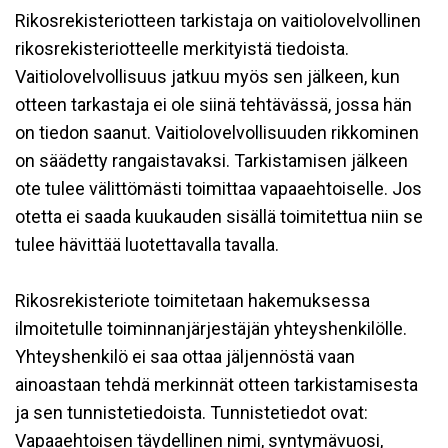
Rikosrekisteriotteen tarkistaja on vaitiolovelvollinen
rikosrekisteriotteelle merkityistä tiedoista.
Vaitiolovelvollisuus jatkuu myös sen jälkeen, kun
otteen tarkastaja ei ole siinä tehtävässä, jossa hän
on tiedon saanut. Vaitiolovelvollisuuden rikkominen
on säädetty rangaistavaksi. Tarkistamisen jälkeen
ote tulee välittömästi toimittaa vapaaehtoiselle. Jos
otetta ei saada kuukauden sisällä toimitettua niin se
tulee hävittää luotettavalla tavalla.
Rikosrekisteriote toimitetaan hakemuksessa
ilmoitetulle toiminnanjärjestäjän yhteyshenkilölle.
Yhteyshenkilö ei saa ottaa jäljennöstä vaan
ainoastaan tehdä merkinnät otteen tarkistamisesta
ja sen tunnistetiedoista. Tunnistetiedot ovat:
Vapaaehtoisen täydellinen nimi, syntymävuosi,