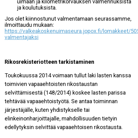
uimaan ja kilometrikorvauksen valmennuksista
ja koulutuksista.
Jos olet kiinnostunut valmentamaan seurassamme,
ilmoittaudu mukaan:
https://valkeakoskenuimaseura.jopox.fi/lomakkeet/505
valmentajaksi
Rikosrekisteriotteen tarkistaminen
Toukokuussa 2014 voimaan tullut laki lasten kanssa
toimivien vapaaehtoisten rikostaustan
selvittämisestä (148/2014) koskee lasten parissa
tehtävää vapaaehtoistyötä. Se antaa toiminnan
järjestäjälle, kuten yhdistykselle tai
elinkeinonharjoittajalle, mahdollisuuden tietyin
edellytyksin selvittää vapaaehtoisen rikostausta.