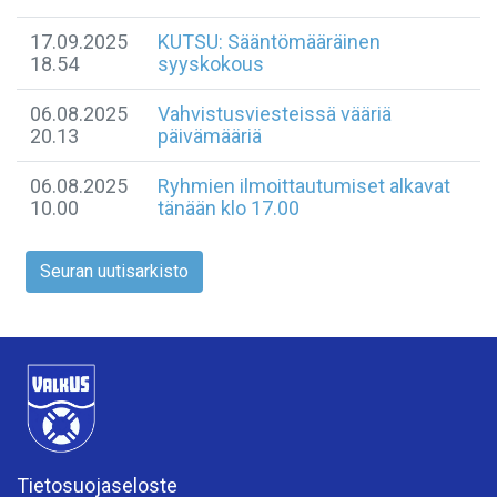
17.09.2025
KUTSU: Sääntömääräinen
18.54
syyskokous
06.08.2025
Vahvistusviesteissä vääriä
20.13
päivämääriä
06.08.2025
Ryhmien ilmoittautumiset alkavat
10.00
tänään klo 17.00
Seuran uutisarkisto
Tietosuojaseloste