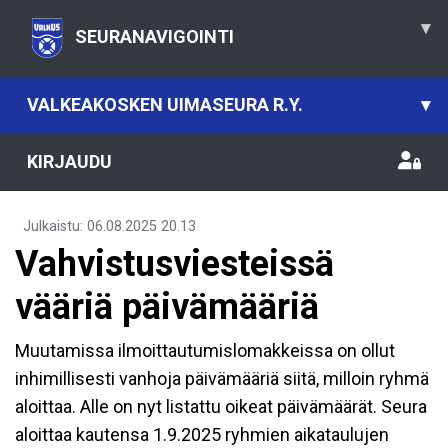
▾
SEURANAVIGOINTI
VALKEAKOSKEN UIMASEURA R.Y.
▾
KIRJAUDU
Julkaistu
:
06.08.2025
20.13
Vahvistusviesteissä
vääriä päivämääriä
Muutamissa ilmoittautumislomakkeissa on ollut
inhimillisesti vanhoja päivämääriä siitä, milloin ryhmä
aloittaa. Alle on nyt listattu oikeat päivämäärät. Seura
aloittaa kautensa 1.9.2025 ryhmien aikataulujen