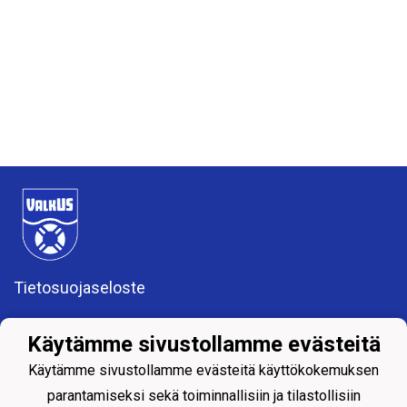
Tietosuojaseloste
VALKEAKOSKEN UIMASEURA RY (0157583-4)
Käytämme sivustollamme evästeitä
valkeakosken.uimaseura@gmail.com
Apiankatu 7, 37600 Valkeakoski
Käytämme sivustollamme evästeitä käyttökokemuksen
parantamiseksi sekä toiminnallisiin ja tilastollisiin