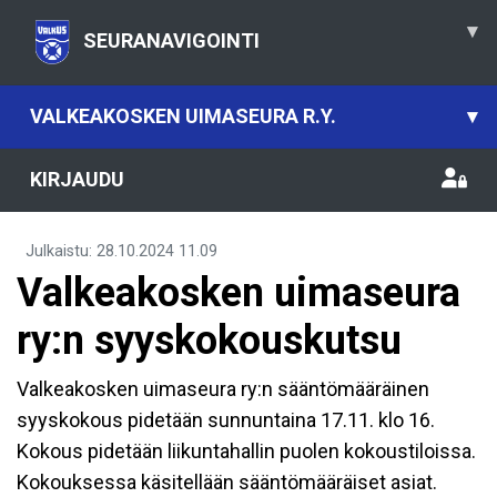
▾
SEURANAVIGOINTI
VALKEAKOSKEN UIMASEURA R.Y.
▾
KIRJAUDU
Julkaistu
:
28.10.2024
11.09
Valkeakosken uimaseura
ry:n syyskokouskutsu
Valkeakosken uimaseura ry:n sääntömääräinen
syyskokous pidetään sunnuntaina 17.11. klo 16.
Kokous pidetään liikuntahallin puolen kokoustiloissa.
Kokouksessa käsitellään sääntömääräiset asiat.