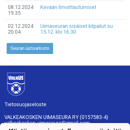
08.12.2024
Kevään ilmoittautumiset
19.35
02.12.2024
Uimaseuran sisäiset kilpailut su
20.04
15.12. klo 16.30
Seuran uutisarkisto
Tietosuojaseloste
VALKEAKOSKEN UIMASEURA RY (0157583-4)
valkeakosken.uimaseura@gmail.com
Apiankatu 7, 37600 Valkeakoski