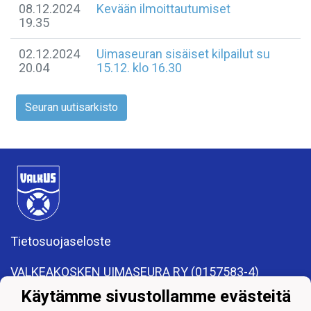
08.12.2024
Kevään ilmoittautumiset
19.35
02.12.2024
Uimaseuran sisäiset kilpailut su
20.04
15.12. klo 16.30
Seuran uutisarkisto
Tietosuojaseloste
VALKEAKOSKEN UIMASEURA RY (0157583-4)
valkeakosken.uimaseura@gmail.com
Käytämme sivustollamme evästeitä
Apiankatu 7, 37600 Valkeakoski