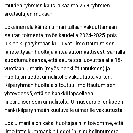
muiden ryhmien kausi alkaa ma 26.8 ryhmien
aikataulujen mukaan.
Jokainen alaikäinen uimari tullaan vakuuttamaan
seuran toimesta myös kaudella 2024-2025, pois
lukien kilparyhmään kuuluvat. Ilmoittautumisen
lähetettyään huoltaja antaa automaattisesti samalla
suostumuksensa, että seura saa luovuttaa alle 18-
vuotiaan uimarin (myös henkilötunnuksen) ja
huoltajan tiedot uimaliitolle vakuutusta varten.
Kilparyhmän huoltaja sitoutuu ilmoittautumisen
yhteydessä, että se hankkii lapselleen
kilpailulisenssin uimaliitolta. Uimaseura ei erikseen
hanki kilparyhmään kuuluvalle uimarille vakuutusta.
Jos uimarilla on kaksi huoltajaa niin toivomme, että
ilmoitatte kummankin tiedot (niin puhelinnumero