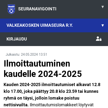
▾
SEURANAVIGOINTI
VALKEAKOSKEN UIMASEURA R.Y.
▾
KIRJAUDU
Julkaistu
:
24.05.2024
13.51
Ilmoittautuminen
kaudelle 2024-2025
Kauden 2024-2025 ilmoittautumiset alkavat
12.8
klo 17.00, joka päättyy 20.8 klo 23.59 tai kunnes
ryhmä on täysi, jolloin lomake poistuu
nettisivuilta.
Ilmoittautumislomakkeet löytyvät