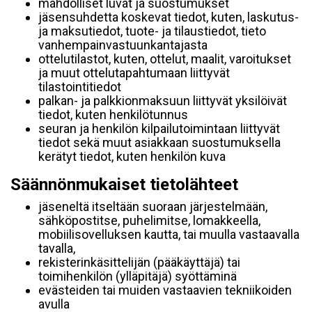
mahdolliset luvat ja suostumukset
jäsensuhdetta koskevat tiedot, kuten, laskutus-
ja maksutiedot, tuote- ja tilaustiedot, tieto
vanhempainvastuunkantajasta
ottelutilastot, kuten, ottelut, maalit, varoitukset
ja muut ottelutapahtumaan liittyvät
tilastointitiedot
palkan- ja palkkionmaksuun liittyvät yksilöivät
tiedot, kuten henkilötunnus
seuran ja henkilön kilpailutoimintaan liittyvät
tiedot sekä muut asiakkaan suostumuksella
kerätyt tiedot, kuten henkilön kuva
Säännönmukaiset tietolähteet
jäseneltä itseltään suoraan järjestelmään,
sähköpostitse, puhelimitse, lomakkeella,
mobiilisovelluksen kautta, tai muulla vastaavalla
tavalla,
rekisterinkäsittelijän (pääkäyttäjä) tai
toimihenkilön (ylläpitäjä) syöttäminä
evästeiden tai muiden vastaavien tekniikoiden
avulla