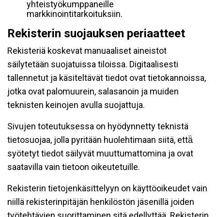
yhteistyökumppaneille
markkinointitarkoituksiin.
Rekisterin suojauksen periaatteet
Rekisteriä koskevat manuaaliset aineistot
säilytetään suojatuissa tiloissa. Digitaalisesti
tallennetut ja käsiteltävät tiedot ovat tietokannoissa,
jotka ovat palomuurein, salasanoin ja muiden
teknisten keinojen avulla suojattuja.
Sivujen toteutuksessa on hyödynnetty teknistä
tietosuojaa, jolla pyritään huolehtimaan siitä, että̈
syötetyt tiedot säilyvät muuttumattomina ja ovat
saatavilla vain tietoon oikeutetuille.
Rekisterin tietojenkäsittelyyn on käyttöoikeudet vain
niillä rekisterinpitäjän henkilöstön jäsenillä joiden
työtehtävien suorittaminen sitä edellyttää. Rekisterin