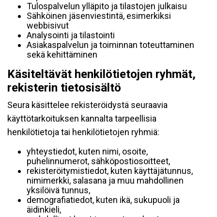
Tulospalvelun ylläpito ja tilastojen julkaisu
Sähköinen jäsenviestintä, esimerkiksi
webbisivut
Analysointi ja tilastointi
Asiakaspalvelun ja toiminnan toteuttaminen
sekä kehittäminen
Käsiteltävät henkilötietojen ryhmät,
rekisterin tietosisältö
Seura käsittelee rekisteröidystä seuraavia
käyttötarkoituksen kannalta tarpeellisia
henkilötietoja tai henkilötietojen ryhmiä:
yhteystiedot, kuten nimi, osoite,
puhelinnumerot, sähköpostiosoitteet,
rekisteröitymistiedot, kuten käyttäjätunnus,
nimimerkki, salasana ja muu mahdollinen
yksilöivä tunnus,
demografiatiedot, kuten ikä, sukupuoli ja
äidinkieli,