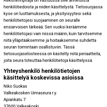
Rekisterinpitäjä on vastuussa sille annetuista
henkilötiedoista ja niiden käsittelystä. Tietosuojassa
kyse on luottamuksesta, ja yksityisyytesi sekä
henkilötietojesi suojaaminen on seuralle
ensiarvoisen tärkeää. Sen vuoksi keräämme
henkilötietojasi vain niissä määrin, kuin tarvitsemme
niitä ylläpitääksemme ja hoitaaksemme suhdetta
seuran toimintaan osallistuviin. Tässä
tietosuojaselosteessa on käsitelty niitä periaatteita,
joita seura toteuttaa henkilötietoja käsittelyssä.
Yhteyshenkilö henkilötietojen
käsittelyä koskevissa asioissa
Niko Suokas
Valkeakosken Uimaseura r.y.
Apiankatu 7
37600 Valkeakoski