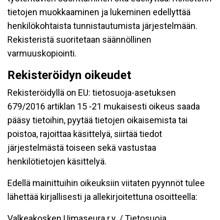
tietojen muokkaaminen ja lukeminen edellyttää
henkilökohtaista tunnistautumista järjestelmään.
Rekisteristä suoritetaan säännöllinen
varmuuskopiointi.
Rekisteröidyn oikeudet
Rekisteröidyllä on EU: tietosuoja-asetuksen
679/2016 artiklan 15 -21 mukaisesti oikeus saada
pääsy tietoihin, pyytää tietojen oikaisemista tai
poistoa, rajoittaa käsittelyä, siirtää tiedot
järjestelmästä toiseen sekä vastustaa
henkilötietojen käsittelyä.
Edellä mainittuihin oikeuksiin viitaten pyynnöt tulee
lähettää kirjallisesti ja allekirjoitettuna osoitteella:
Valkeakosken Uimaseura r.y. / Tietosuoja