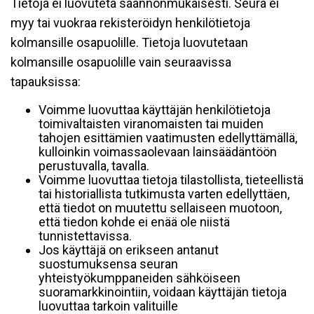
Tietoja ei luovuteta säännönmukaisesti. Seura ei
myy tai vuokraa rekisteröidyn henkilötietoja
kolmansille osapuolille. Tietoja luovutetaan
kolmansille osapuolille vain seuraavissa
tapauksissa:
Voimme luovuttaa käyttäjän henkilötietoja
toimivaltaisten viranomaisten tai muiden
tahojen esittämien vaatimusten edellyttämällä,
kulloinkin voimassaolevaan lainsäädäntöön
perustuvalla, tavalla.
Voimme luovuttaa tietoja tilastollista, tieteellistä
tai historiallista tutkimusta varten edellyttäen,
että tiedot on muutettu sellaiseen muotoon,
että tiedon kohde ei enää ole niistä
tunnistettavissa.
Jos käyttäjä on erikseen antanut
suostumuksensa seuran
yhteistyökumppaneiden sähköiseen
suoramarkkinointiin, voidaan käyttäjän tietoja
luovuttaa tarkoin valituille