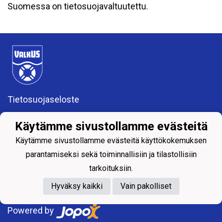
Suomessa on tietosuojavaltuutettu.
Tietosuojaseloste
VALKEAKOSKEN UIMASEURA RY (0157583-4)
Käytämme sivustollamme evästeitä
valkeakosken.uimaseura@gmail.com
Apiankatu 7, 37600 Valkeakoski
Käytämme sivustollamme evästeitä käyttökokemuksen
parantamiseksi sekä toiminnallisiin ja tilastollisiin
tarkoituksiin.
Hyväksy kaikki
Vain pakolliset
Powered by