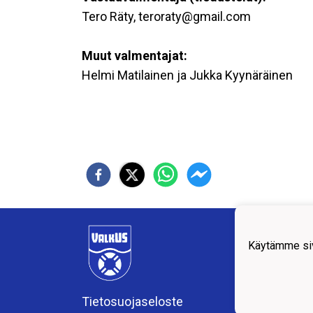
Tero Räty, teroraty@gmail.com
Muut valmentajat:
Helmi Matilainen ja Jukka Kyynäräinen
VALK
4)
Käytämme siv
valk
Apian
Tietosuojaseloste