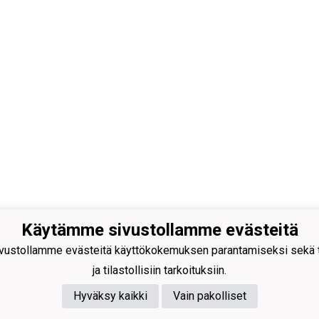
Käytämme sivustollamme evästeitä
EAKOSKEN UIMASEURA RY (0157583-
ustollamme evästeitä käyttökokemuksen parantamiseksi sekä to
eakosken.uimaseura@gmail.com
ja tilastollisiin tarkoituksiin.
katu 7, 37600 Valkeakoski
Hyväksy kaikki
Vain pakolliset