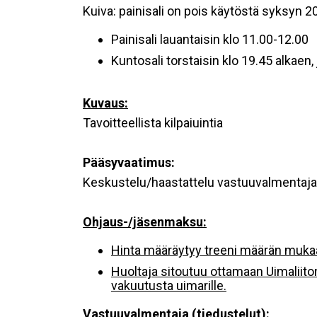
Kuiva: painisali on pois käytöstä syksyn 202
Painisali lauantaisin klo 11.00-12.00
Kuntosali torstaisin klo 19.45 alkaen, 
Kuvaus
:
Tavoitteellista kilpaiuintia
Pääsyvaatimus:
Keskustelu/haastattelu vastuuvalmentaj
Ohjaus-/jäsenmaksu:
Hinta määräytyy treeni määrän mukaa
Huoltaja sitoutuu ottamaan Uimaliiton 
vakuutusta uimarille.
Vastuuvalmentaja (tiedustelut):