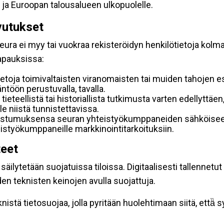
 ja Euroopan talousalueen ulkopuolelle.
vutukset
ura ei myy tai vuokraa rekisteröidyn henkilötietoja kolman
tapauksissa:
etoja toimivaltaisten viranomaisten tai muiden tahojen e
töön perustuvalla, tavalla.
 tieteellistä tai historiallista tutkimusta varten edellyttäe
e niistä tunnistettavissa.
uostumuksensa seuran yhteistyökumppaneiden sähköiseen 
hteistyökumppaneille markkinointitarkoituksiin.
teet
äilytetään suojatuissa tiloissa. Digitaalisesti tallennetut 
en teknisten keinojen avulla suojattuja.
stä tietosuojaa, jolla pyritään huolehtimaan siitä, että̈