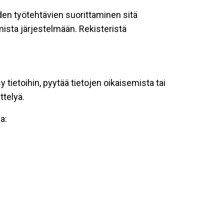
oiden työtehtävien suorittaminen sitä
ista järjestelmään. Rekisteristä
tietoihin, pyytää tietojen oikaisemista tai
ttelyä.
a: