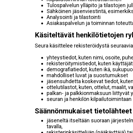
Tulospalvelun ylläpito ja tilastojen ju
Sähköinen jäsenviestintä, esimerkik
Analysointi ja tilastointi
Asiakaspalvelun ja toiminnan toteut
Käsiteltävät henkilötietojen ry
Seura käsittelee rekisteröidystä seuraavia 
yhteystiedot, kuten nimi, osoite, puh
rekisteröitymistiedot, kuten käyttäj
demografiatiedot, kuten ikä, sukupuoli 
mahdolliset luvat ja suostumukset
jäsensuhdetta koskevat tiedot, kuten
ottelutilastot, kuten, ottelut, maalit,
palkan- ja palkkionmaksuun liittyvät 
seuran ja henkilön kilpailutoimintaan
Säännönmukaiset tietolähteet
jäseneltä itseltään suoraan järjestel
tavalla,
rekisterinkäsittelijän (pääkäyttäjä) ta