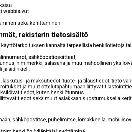
lkaisu
si webbisivut
taminen sekä kehittäminen
hmät, rekisterin tietosisältö
käyttötarkoituksen kannalta tarpeellisia henkilötietoja tai
elinnumerot, sähköpostiosoitteet,
ätunnus, nimimerkki, salasana ja muu mahdollinen yksilöiv
ja äidinkieli,
, laskutus- ja maksutiedot, tuote- ja tilaustiedot, tieto
 varoitukset ja muut ottelutapahtumaan liittyvät tilastointiti
yksilöivät tiedot, kuten henkilötunnus
 liittyvät tiedot sekä muut asiakkaan suostumuksella kerät
mään, sähköpostitse, puhelimitse, lomakkeella, mobiilisove
i toimihenkilön (ylläpitäjä) syöttäminä