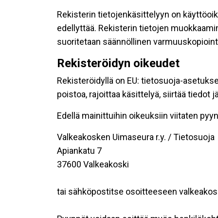
Rekisterin tietojenkäsittelyyn on käyttöoik
edellyttää. Rekisterin tietojen muokkaami
suoritetaan säännöllinen varmuuskopiointi
Rekisteröidyn oikeudet
Rekisteröidyllä on EU: tietosuoja-asetukse
poistoa, rajoittaa käsittelyä, siirtää tiedo
Edellä mainittuihin oikeuksiin viitaten pyynn
Valkeakosken Uimaseura r.y. / Tietosuoja
Apiankatu 7
37600 Valkeakoski
tai sähköpostitse osoitteeseen valkeak