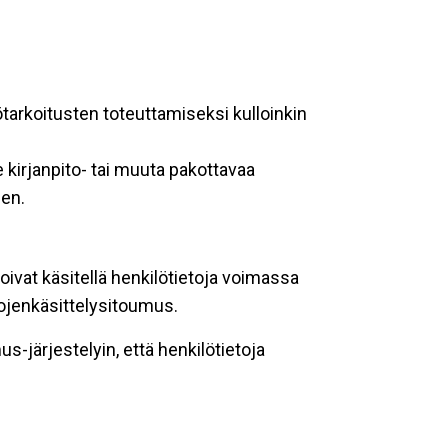
ötarkoitusten toteuttamiseksi kulloinkin
 kirjanpito- tai muuta pakottavaa
een.
oivat käsitellä henkilötietoja voimassa
tojenkäsittelysitoumus.
-järjestelyin, että henkilötietoja