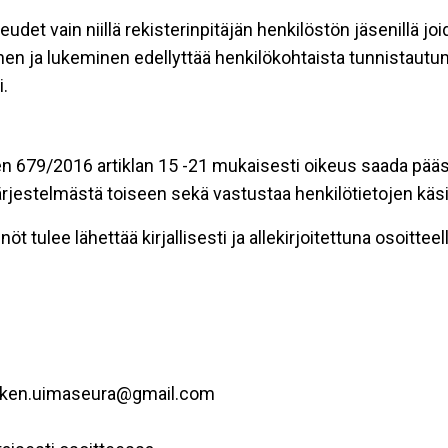
eudet vain niillä rekisterinpitäjän henkilöstön jäsenillä j
nen ja lukeminen edellyttää henkilökohtaista tunnistautum
.
n 679/2016 artiklan 15 -21 mukaisesti oikeus saada pääsy 
t järjestelmästä toiseen sekä vastustaa henkilötietojen käsi
öt tulee lähettää kirjallisesti ja allekirjoitettuna osoitteell
osken.uimaseura@gmail.com