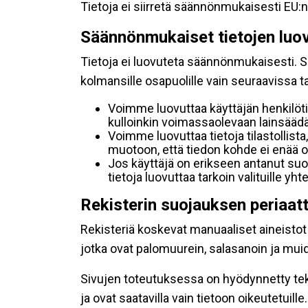
Tietoja ei siirretä säännönmukaisesti EU:n
Säännönmukaiset tietojen luo
Tietoja ei luovuteta säännönmukaisesti. Se
kolmansille osapuolille vain seuraavissa 
Voimme luovuttaa käyttäjän henkilöti
kulloinkin voimassaolevaan lainsäädän
Voimme luovuttaa tietoja tilastollista,
muotoon, että tiedon kohde ei enää ol
Jos käyttäjä on erikseen antanut s
tietoja luovuttaa tarkoin valituille y
Rekisterin suojauksen periaat
Rekisteriä koskevat manuaaliset aineistot s
jotka ovat palomuurein, salasanoin ja muid
Sivujen toteutuksessa on hyödynnetty tekni
ja ovat saatavilla vain tietoon oikeutetuille.