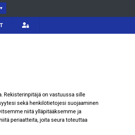
▾
T
a. Rekisterinpitäjä on vastuussa sille
isyytesi sekä henkilötietojesi suojaaminen
rvitsemme niitä ylläpitääksemme ja
tä periaatteita, joita seura toteuttaa