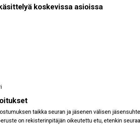
käsittelyä koskevissa asioissa
i
koitukset
suostumuksen taikka seuran ja jäsenen välisen jäsensuht
eruste on rekisterinpitäjän oikeutettu etu, etenkin seuraav