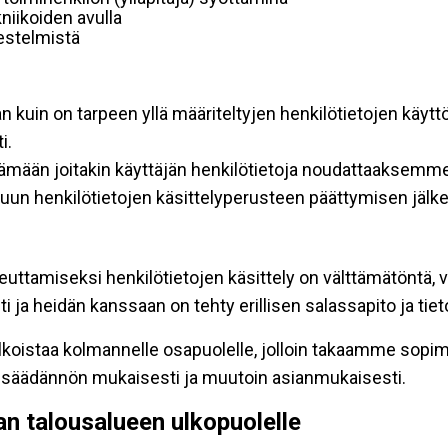
niikoiden avulla
rjestelmistä
an kuin on tarpeen yllä määriteltyjen henkilötietojen käytt
i.
ttämään joitakin käyttäjän henkilötietoja noudattaaksemme
un henkilötietojen käsittelyperusteen päättymisen jälk
teuttamiseksi henkilötietojen käsittely on välttämätöntä, v
 ja heidän kanssaan on tehty erillisen salassapito ja tie
koistaa kolmannelle osapuolelle, jolloin takaamme sopimus
insäädännön mukaisesti ja muutoin asianmukaisesti.
pan talousalueen ulkopuolelle