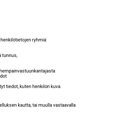
 henkilötietojen ryhmiä:
ä tunnus,
 vanhempainvastuunkantajasta
edot
yt tiedot, kuten henkilön kuva
lluksen kautta, tai muulla vastaavalla