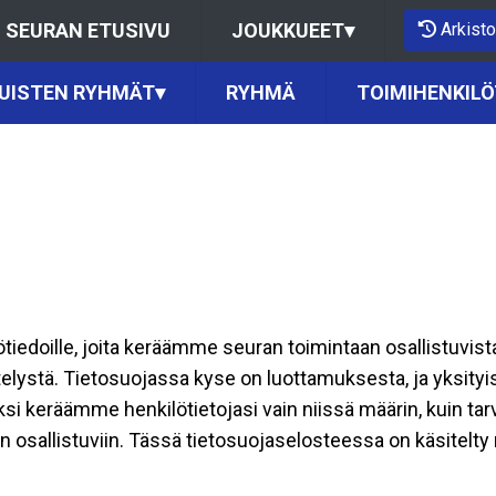
Arkisto
SEURAN ETUSIVU
JOUKKUEET
▾
KUISTEN RYHMÄT
▾
RYHMÄ
TOIMIHENKILÖ
ilötiedoille, joita keräämme seuran toimintaan osallistuvist
ttelystä. Tietosuojassa kyse on luottamuksesta, ja yksity
ksi keräämme henkilötietojasi vain niissä määrin, kuin ta
allistuviin. Tässä tietosuojaselosteessa on käsitelty nii