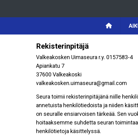
AI
Rekisterinpitäjä
Valkeakosken Uimaseura r.y. 0157583-4
Apiankatu 7
37600 Valkeakoski
valkeakosken.uimaseura@gmail.com
Seura toimii rekisterinpitäjänä niille henk
annetuista henkilötiedoista ja niiden käsi
on seuralle ensiarvoisen tärkeää. Sen vuo
hoitaaksemme suhdetta seuran toimintaan os
henkilötietoja käsittelyssä.