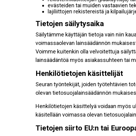
evästeiden tai muiden vastaavien tek
lajiliittojen rekistereistä ja kilpailujä
Tietojen säilytysaika
Säilytämme käyttäjän tietoja vain niin kau
voimassaolevan lainsäädännön mukaisest
Voimme kuitenkin olla velvoitettuja säily
lainsäädäntöä myös asiakassuhteen tai mu
Henkilötietojen käsittelijät
Seuran työntekijät, joiden työtehtävien to
olevan tietosuojalainsäädännön mukaisesti
Henkilötietojen käsittelyä voidaan myös ul
käsitellään voimassa olevan tietosuojala
Tietojen siirto EU:n tai Euroo