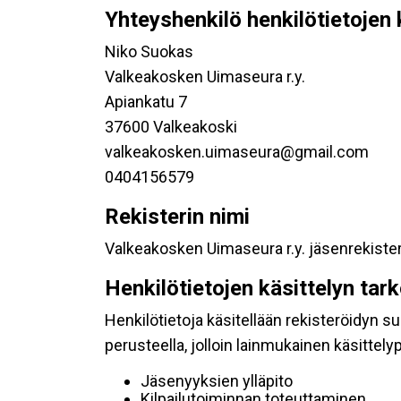
Yhteyshenkilö henkilötietojen 
Niko Suokas
Valkeakosken Uimaseura r.y.
Apiankatu 7
37600 Valkeakoski
valkeakosken.uimaseura@gmail.com
0404156579
Rekisterin nimi
Valkeakosken Uimaseura r.y. jäsenrekister
Henkilötietojen käsittelyn tar
Henkilötietoja käsitellään rekisteröidyn 
perusteella, jolloin lainmukainen käsittelyp
Jäsenyyksien ylläpito
Kilpailutoiminnan toteuttaminen