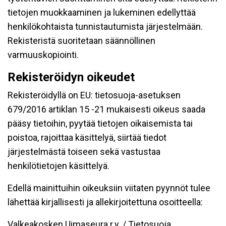
tietojen muokkaaminen ja lukeminen edellyttää
henkilökohtaista tunnistautumista järjestelmään.
Rekisteristä suoritetaan säännöllinen
varmuuskopiointi.
Rekisteröidyn oikeudet
Rekisteröidyllä on EU: tietosuoja-asetuksen
679/2016 artiklan 15 -21 mukaisesti oikeus saada
pääsy tietoihin, pyytää tietojen oikaisemista tai
poistoa, rajoittaa käsittelyä, siirtää tiedot
järjestelmästä toiseen sekä vastustaa
henkilötietojen käsittelyä.
Edellä mainittuihin oikeuksiin viitaten pyynnöt tulee
lähettää kirjallisesti ja allekirjoitettuna osoitteella:
Valkeakosken Uimaseura r.y. / Tietosuoja