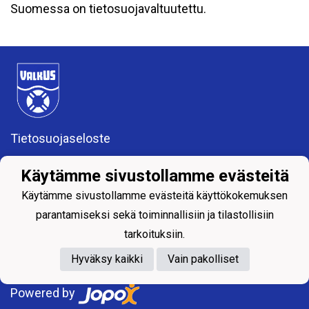
Suomessa on tietosuojavaltuutettu.
Tietosuojaseloste
VALKEAKOSKEN UIMASEURA RY (0157583-4)
Käytämme sivustollamme evästeitä
valkeakosken.uimaseura@gmail.com
Apiankatu 7, 37600 Valkeakoski
Käytämme sivustollamme evästeitä käyttökokemuksen
parantamiseksi sekä toiminnallisiin ja tilastollisiin
tarkoituksiin.
Hyväksy kaikki
Vain pakolliset
Powered by