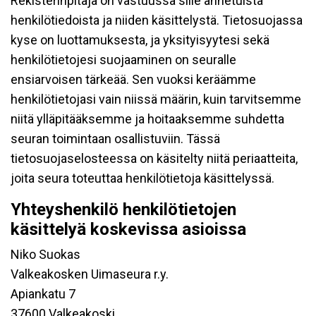
Rekisterinpitäjä on vastuussa sille annetuista
henkilötiedoista ja niiden käsittelystä. Tietosuojassa
kyse on luottamuksesta, ja yksityisyytesi sekä
henkilötietojesi suojaaminen on seuralle
ensiarvoisen tärkeää. Sen vuoksi keräämme
henkilötietojasi vain niissä määrin, kuin tarvitsemme
niitä ylläpitääksemme ja hoitaaksemme suhdetta
seuran toimintaan osallistuviin. Tässä
tietosuojaselosteessa on käsitelty niitä periaatteita,
joita seura toteuttaa henkilötietoja käsittelyssä.
Yhteyshenkilö henkilötietojen
käsittelyä koskevissa asioissa
Niko Suokas
Valkeakosken Uimaseura r.y.
Apiankatu 7
37600 Valkeakoski