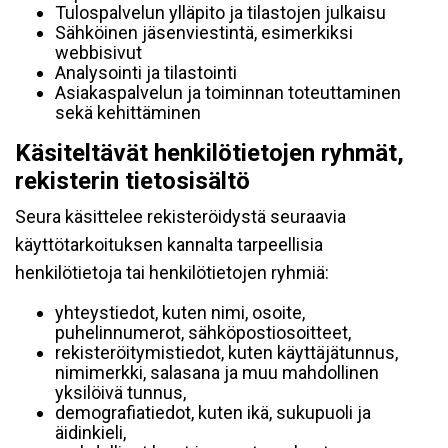
Tulospalvelun ylläpito ja tilastojen julkaisu
Sähköinen jäsenviestintä, esimerkiksi
webbisivut
Analysointi ja tilastointi
Asiakaspalvelun ja toiminnan toteuttaminen
sekä kehittäminen
Käsiteltävät henkilötietojen ryhmät,
rekisterin tietosisältö
Seura käsittelee rekisteröidystä seuraavia
käyttötarkoituksen kannalta tarpeellisia
henkilötietoja tai henkilötietojen ryhmiä:
yhteystiedot, kuten nimi, osoite,
puhelinnumerot, sähköpostiosoitteet,
rekisteröitymistiedot, kuten käyttäjätunnus,
nimimerkki, salasana ja muu mahdollinen
yksilöivä tunnus,
demografiatiedot, kuten ikä, sukupuoli ja
äidinkieli,