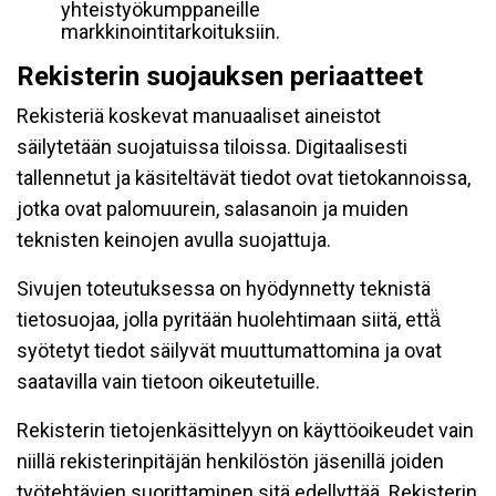
yhteistyökumppaneille
markkinointitarkoituksiin.
Rekisterin suojauksen periaatteet
Rekisteriä koskevat manuaaliset aineistot
säilytetään suojatuissa tiloissa. Digitaalisesti
tallennetut ja käsiteltävät tiedot ovat tietokannoissa,
jotka ovat palomuurein, salasanoin ja muiden
teknisten keinojen avulla suojattuja.
Sivujen toteutuksessa on hyödynnetty teknistä
tietosuojaa, jolla pyritään huolehtimaan siitä, että̈
syötetyt tiedot säilyvät muuttumattomina ja ovat
saatavilla vain tietoon oikeutetuille.
Rekisterin tietojenkäsittelyyn on käyttöoikeudet vain
niillä rekisterinpitäjän henkilöstön jäsenillä joiden
työtehtävien suorittaminen sitä edellyttää. Rekisterin