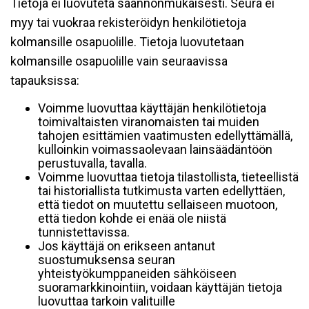
Tietoja ei luovuteta säännönmukaisesti. Seura ei
myy tai vuokraa rekisteröidyn henkilötietoja
kolmansille osapuolille. Tietoja luovutetaan
kolmansille osapuolille vain seuraavissa
tapauksissa:
Voimme luovuttaa käyttäjän henkilötietoja
toimivaltaisten viranomaisten tai muiden
tahojen esittämien vaatimusten edellyttämällä,
kulloinkin voimassaolevaan lainsäädäntöön
perustuvalla, tavalla.
Voimme luovuttaa tietoja tilastollista, tieteellistä
tai historiallista tutkimusta varten edellyttäen,
että tiedot on muutettu sellaiseen muotoon,
että tiedon kohde ei enää ole niistä
tunnistettavissa.
Jos käyttäjä on erikseen antanut
suostumuksensa seuran
yhteistyökumppaneiden sähköiseen
suoramarkkinointiin, voidaan käyttäjän tietoja
luovuttaa tarkoin valituille