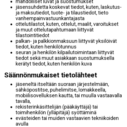
mahdolliset luvat ja suostumukset
jäsensuhdetta koskevat tiedot, kuten, laskutus-
ja maksutiedot, tuote- ja tilaustiedot, tieto
vanhempainvastuunkantajasta
ottelutilastot, kuten, ottelut, maalit, varoitukset
ja muut ottelutapahtumaan liittyvät
tilastointitiedot
palkan- ja palkkionmaksuun liittyvät yksilöivät
tiedot, kuten henkilötunnus
seuran ja henkilön kilpailutoimintaan liittyvät
tiedot sekä muut asiakkaan suostumuksella
kerätyt tiedot, kuten henkilön kuva
Säännönmukaiset tietolähteet
jäseneltä itseltään suoraan järjestelmään,
sähköpostitse, puhelimitse, lomakkeella,
mobiilisovelluksen kautta, tai muulla vastaavalla
tavalla,
rekisterinkäsittelijän (pääkäyttäjä) tai
toimihenkilön (ylläpitäjä) syöttäminä
evästeiden tai muiden vastaavien tekniikoiden
avulla