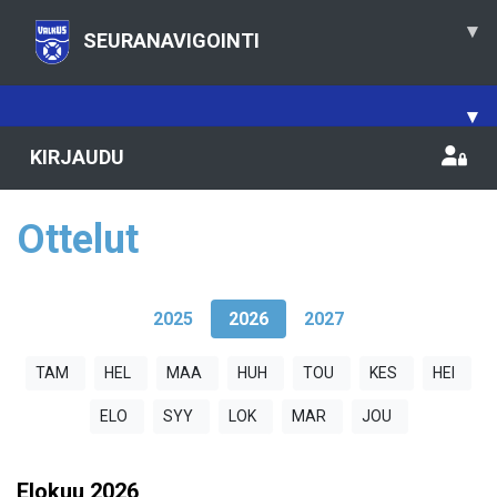
▾
SEURANAVIGOINTI
▾
KIRJAUDU
Ottelut
2025
2026
2027
TAM
HEL
MAA
HUH
TOU
KES
HEI
ELO
SYY
LOK
MAR
JOU
Elokuu
2026