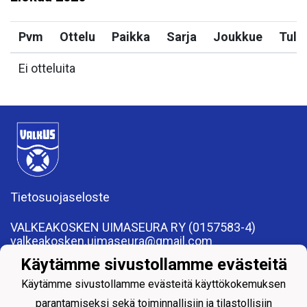
Pvm
Ottelu
Paikka
Sarja
Joukkue
Tulo
Ei otteluita
Tietosuojaseloste
VALKEAKOSKEN UIMASEURA RY (0157583-4)
valkeakosken.uimaseura@gmail.com
Apiankatu 7, 37600 Valkeakoski
Käytämme sivustollamme evästeitä
Käytämme sivustollamme evästeitä käyttökokemuksen
parantamiseksi sekä toiminnallisiin ja tilastollisiin