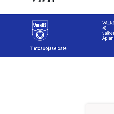
Ei otteluita
VALK
4)
valk
Apian
Tietosuojaseloste