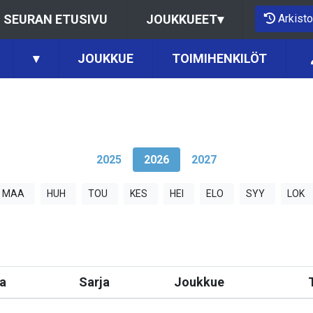
Arkisto
SEURAN ETUSIVU
JOUKKUEET
▾
▾
JOUKKUE
TOIMIHENKILÖT
2025
2026
2027
MAA
HUH
TOU
KES
HEI
ELO
SYY
LOK
a
Sarja
Joukkue