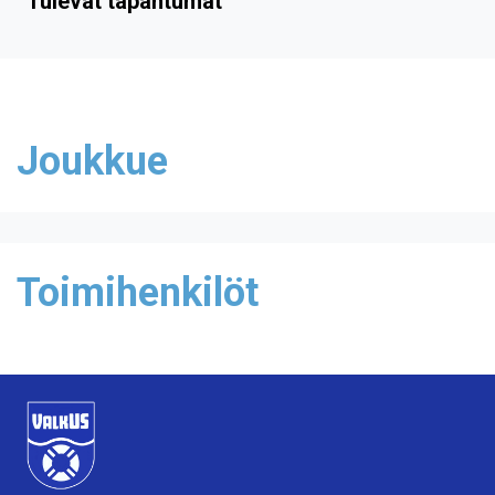
Tulevat tapahtumat
Joukkue
Toimihenkilöt