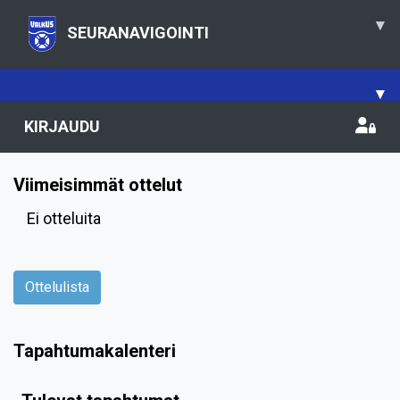
▾
SEURANAVIGOINTI
▾
KIRJAUDU
Viimeisimmät ottelut
Ei otteluita
Ottelulista
Tapahtumakalenteri